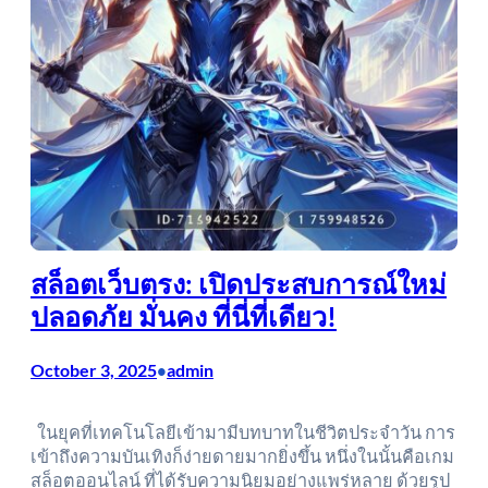
สล็อตเว็บตรง: เปิดประสบการณ์ใหม่
ปลอดภัย มั่นคง ที่นี่ที่เดียว!
October 3, 2025
admin
•
ในยุคที่เทคโนโลยีเข้ามามีบทบาทในชีวิตประจำวัน การ
เข้าถึงความบันเทิงก็ง่ายดายมากยิ่งขึ้น หนึ่งในนั้นคือเกม
สล็อตออนไลน์ ที่ได้รับความนิยมอย่างแพร่หลาย ด้วยรูป