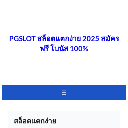
Skip
to
content
PGSLOT สล็อตแตกง่าย 2025 สมัคร
ฟรี โบนัส 100%
สล็อตแตกง่าย