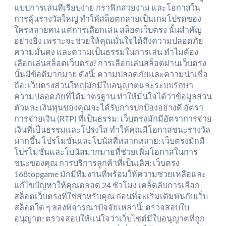
แบบการเล่นที่เรียบง่าย กราฟิกสวยงาม และโอกาสใน
การลุ้นรางวัลใหญ่ ทำให้สล็อตกลายเป็นเกมโปรดของ
ใครหลายคน แต่การเลือกเล่น สล็อตเว็บตรง นั้นสำคัญ
อย่างยิ่ง เพราะจะช่วยให้คุณมั่นใจได้ถึงความปลอดภัย
ความมั่นคง และความเป็นธรรมในการเล่น ทำไมต้อง
เลือกเล่นสล็อตเว็บตรง? การเลือกเล่นสล็อตผ่านเว็บตรง
นั้นมีข้อดีมากมาย ดังนี้: ความปลอดภัยและความน่าเชื่อ
ถือ: เว็บตรงส่วนใหญ่มักมีใบอนุญาตและระบบรักษา
ความปลอดภัยที่ได้มาตรฐาน ทำให้มั่นใจได้ว่าข้อมูลส่วน
ตัวและเงินทุนของคุณจะได้รับการปกป้องอย่างดี อัตรา
การจ่ายเงิน (RTP) ที่เป็นธรรม: เว็บตรงมักมีอัตราการจ่าย
เงินที่เป็นธรรมและโปร่งใส ทำให้คุณมีโอกาสชนะรางวัล
มากขึ้น โปรโมชั่นและโบนัสที่หลากหลาย: เว็บตรงมักมี
โปรโมชั่นและโบนัสมากมายที่ช่วยเพิ่มโอกาสในการ
ชนะของคุณ การบริการลูกค้าที่เป็นเลิศ: เว็บตรง
168topgame มักมีทีมงานที่พร้อมให้ความช่วยเหลือและ
แก้ไขปัญหาให้คุณตลอด 24 ชั่วโมง เคล็ดลับการเลือก
สล็อตเว็บตรงที่ใช่สำหรับคุณ ก่อนที่จะเริ่มเดิมพันกับเว็บ
สล็อตใด ๆ ลองพิจารณาปัจจัยเหล่านี้: ตรวจสอบใบ
อนุญาต: ตรวจสอบให้แน่ใจว่าเว็บไซต์มีใบอนุญาตที่ถูก